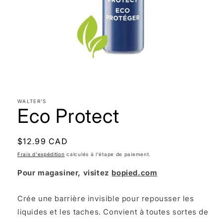
Ouvrir
le
média
1
dans
WALTER'S
une
Eco Protect
fenêtre
modale
Prix
$12.99 CAD
habituel
Frais d'expédition
calculés à l'étape de paiement.
Pour magasiner, visitez
bopied.com
Crée une barrière invisible pour repousser les
liquides et les taches. Convient à toutes sortes de