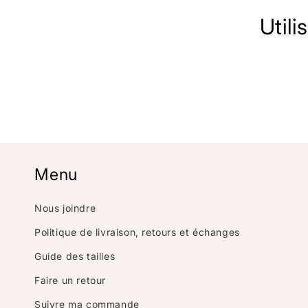
e
Utili
c
t
i
o
Menu
Nous joindre
n
Politique de livraison, retours et échanges
:
Guide des tailles
Faire un retour
Suivre ma commande